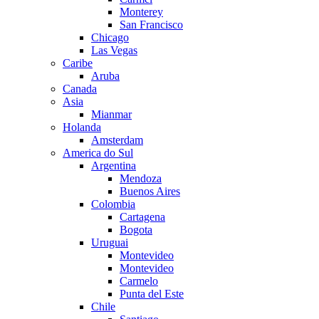
Monterey
San Francisco
Chicago
Las Vegas
Caribe
Aruba
Canada
Asia
Mianmar
Holanda
Amsterdam
America do Sul
Argentina
Mendoza
Buenos Aires
Colombia
Cartagena
Bogota
Uruguai
Montevideo
Montevideo
Carmelo
Punta del Este
Chile