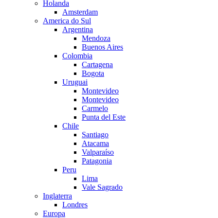
Holanda
Amsterdam
America do Sul
Argentina
Mendoza
Buenos Aires
Colombia
Cartagena
Bogota
Uruguai
Montevideo
Montevideo
Carmelo
Punta del Este
Chile
Santiago
Atacama
Valparaíso
Patagonia
Peru
Lima
Vale Sagrado
Inglaterra
Londres
Europa