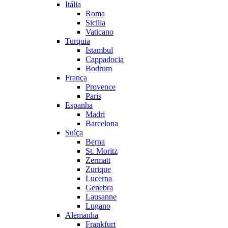
Itália
Roma
Sicilia
Vaticano
Turquia
Istambul
Cappadocia
Bodrum
França
Provence
Paris
Espanha
Madri
Barcelona
Suíça
Berna
St. Moritz
Zermatt
Zurique
Lucerna
Genebra
Lausanne
Lugano
Alemanha
Frankfurt