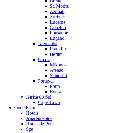
Berna
St. Moritz
Zermatt
Zurique
Lucerna
Genebra
Lausanne
Lugano
Alemanha
Frankfurt
Berlim
Grécia
Mikonos
Atenas
Santorini
Portugal
Porto
Evora
Africa do Sul
Cape Town
Onde Ficar
Hoteis
Apartamentos
Hoteis de Praia
Spa