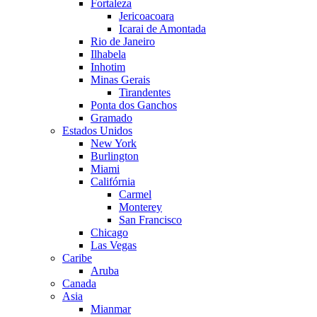
Fortaleza
Jericoacoara
Icarai de Amontada
Rio de Janeiro
Ilhabela
Inhotim
Minas Gerais
Tirandentes
Ponta dos Ganchos
Gramado
Estados Unidos
New York
Burlington
Miami
Califórnia
Carmel
Monterey
San Francisco
Chicago
Las Vegas
Caribe
Aruba
Canada
Asia
Mianmar