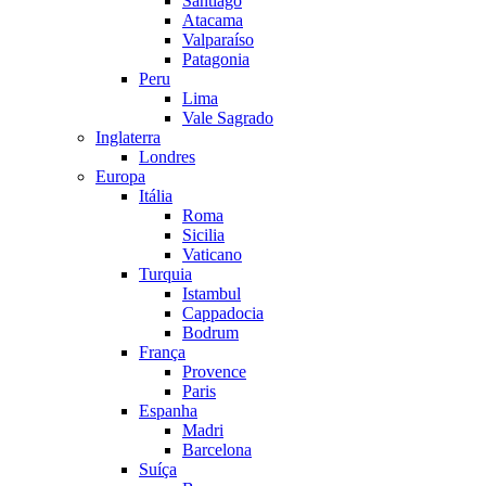
Santiago
Atacama
Valparaíso
Patagonia
Peru
Lima
Vale Sagrado
Inglaterra
Londres
Europa
Itália
Roma
Sicilia
Vaticano
Turquia
Istambul
Cappadocia
Bodrum
França
Provence
Paris
Espanha
Madri
Barcelona
Suíça