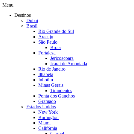
Menu
Destinos
Dubai
Brasil
Rio Grande do Sul
Aracaju
São Paulo
Brota
Fortaleza
Jericoacoara
Icarai de Amontada
Rio de Janeiro
Ilhabela
Inhotim
Minas Gerais
Tirandentes
Ponta dos Ganchos
Gramado
Estados Unidos
New York
Burlington
Miami
Califórnia
Carmel