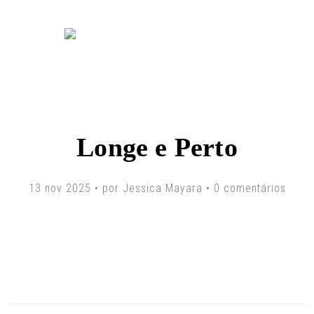
Longe e Perto
13 nov 2025 • por Jessica Mayara •
0 comentários