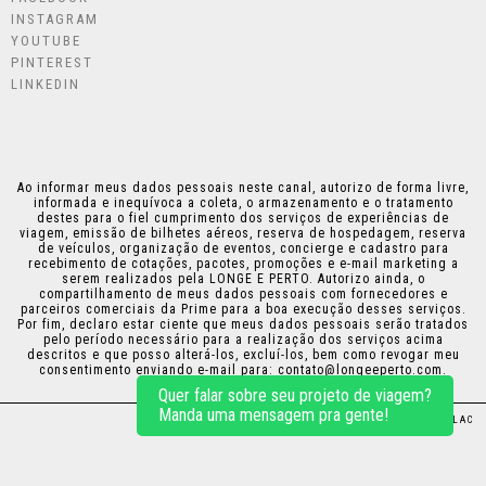
INSTAGRAM
YOUTUBE
PINTEREST
LINKEDIN
Ao informar meus dados pessoais neste canal, autorizo de forma livre,
informada e inequívoca a coleta, o armazenamento e o tratamento
destes para o fiel cumprimento dos serviços de experiências de
viagem, emissão de bilhetes aéreos, reserva de hospedagem, reserva
de veículos, organização de eventos, concierge e cadastro para
recebimento de cotações, pacotes, promoções e e-mail marketing a
serem realizados pela LONGE E PERTO. Autorizo ainda, o
compartilhamento de meus dados pessoais com fornecedores e
parceiros comerciais da Prime para a boa execução desses serviços.
Por fim, declaro estar ciente que meus dados pessoais serão tratados
pelo período necessário para a realização dos serviços acima
descritos e que posso alterá-los, excluí-los, bem como revogar meu
consentimento enviando e-mail para:
contato@longeeperto.com
.
Quer falar sobre seu projeto de viagem?
Manda uma mensagem pra gente!
DESIGN:
THAIS KAZAMA
•
PROGRAMAÇÃO:
PLICPLAC