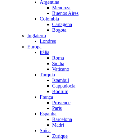
Argentina
Mendoza
Buenos Aires
Colombia
Cartagena
Bogota
Inglaterra
Londres
Europa
Itália
Roma
Sicilia
Vaticano
Turquia
Istambul
Cappadocia
Bodrum
França
Provence
Paris
Espanha
Barcelona
Madri
Suíça
Zurique