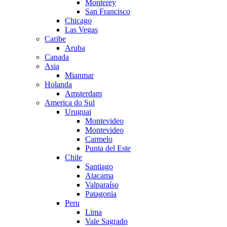
Monterey
San Francisco
Chicago
Las Vegas
Caribe
Aruba
Canada
Asia
Mianmar
Holanda
Amsterdam
America do Sul
Uruguai
Montevideo
Montevideo
Carmelo
Punta del Este
Chile
Santiago
Atacama
Valparaíso
Patagonia
Peru
Lima
Vale Sagrado