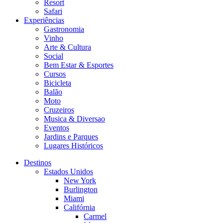
Resort
Safari
Experiências
Gastronomia
Vinho
Arte & Cultura
Social
Bem Estar & Esportes
Cursos
Bicicleta
Balão
Moto
Cruzeiros
Musica & Diversao
Eventos
Jardins e Parques
Lugares Históricos
Destinos
Estados Unidos
New York
Burlington
Miami
Califórnia
Carmel