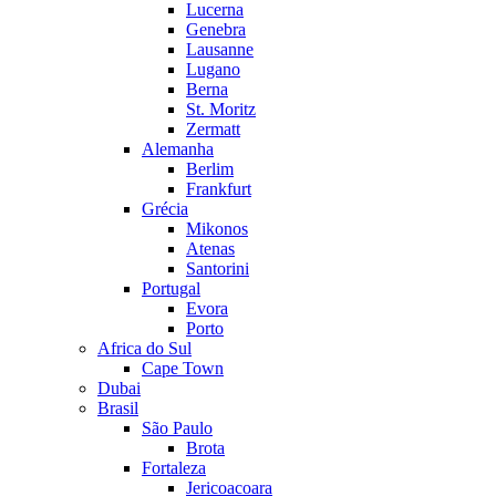
Lucerna
Genebra
Lausanne
Lugano
Berna
St. Moritz
Zermatt
Alemanha
Berlim
Frankfurt
Grécia
Mikonos
Atenas
Santorini
Portugal
Evora
Porto
Africa do Sul
Cape Town
Dubai
Brasil
São Paulo
Brota
Fortaleza
Jericoacoara