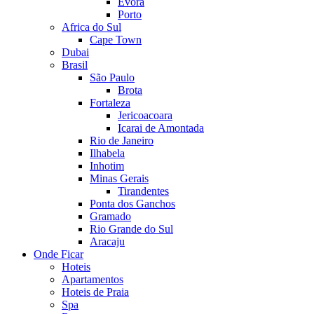
Evora
Porto
Africa do Sul
Cape Town
Dubai
Brasil
São Paulo
Brota
Fortaleza
Jericoacoara
Icarai de Amontada
Rio de Janeiro
Ilhabela
Inhotim
Minas Gerais
Tirandentes
Ponta dos Ganchos
Gramado
Rio Grande do Sul
Aracaju
Onde Ficar
Hoteis
Apartamentos
Hoteis de Praia
Spa