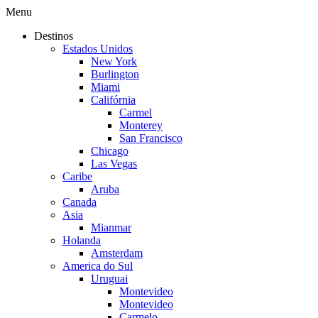
Menu
Destinos
Estados Unidos
New York
Burlington
Miami
Califórnia
Carmel
Monterey
San Francisco
Chicago
Las Vegas
Caribe
Aruba
Canada
Asia
Mianmar
Holanda
Amsterdam
America do Sul
Uruguai
Montevideo
Montevideo
Carmelo