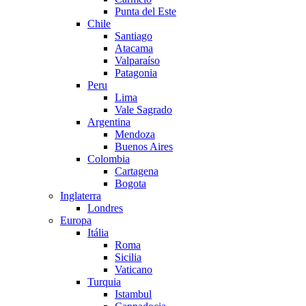
Punta del Este
Chile
Santiago
Atacama
Valparaíso
Patagonia
Peru
Lima
Vale Sagrado
Argentina
Mendoza
Buenos Aires
Colombia
Cartagena
Bogota
Inglaterra
Londres
Europa
Itália
Roma
Sicilia
Vaticano
Turquia
Istambul