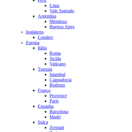
Peru
Lima
Vale Sagrado
Argentina
Mendoza
Buenos Aires
Inglaterra
Londres
Europa
Itália
Roma
Sicilia
Vaticano
Turquia
Istambul
Cappadocia
Bodrum
França
Provence
Paris
Espanha
Barcelona
Madri
Suíça
Zermatt