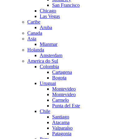
San Francisco
Chicago
Las Vegas
Caribe
Aruba
Canada
Asia
Mianmar
Holanda
Amsterdam
America do Sul
Colombia
Cartagena
Bogota
Uruguai
Montevideo
Montevideo
Carmelo
Punta del Este
Chile
Santiago
Atacama
Valparaíso
Patagonia