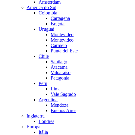
Amsterdam
America do Sul
Colombia
Cartagena
Bogota
Uruguai
Montevideo
Montevideo
Carmelo
Punta del Este
Chile
Santiago
Atacama
Valparaíso
Patagonia
Peru
Lima
Vale Sagrado
Argentina
Mendoza
Buenos Aires
Inglaterra
Londres
Europa
Itália