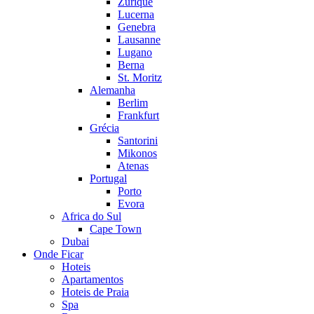
Zurique
Lucerna
Genebra
Lausanne
Lugano
Berna
St. Moritz
Alemanha
Berlim
Frankfurt
Grécia
Santorini
Mikonos
Atenas
Portugal
Porto
Evora
Africa do Sul
Cape Town
Dubai
Onde Ficar
Hoteis
Apartamentos
Hoteis de Praia
Spa