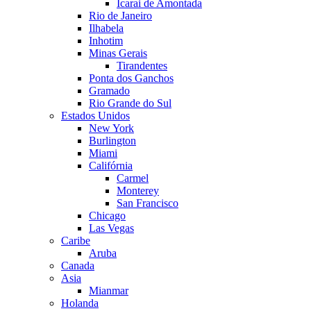
Icarai de Amontada
Rio de Janeiro
Ilhabela
Inhotim
Minas Gerais
Tirandentes
Ponta dos Ganchos
Gramado
Rio Grande do Sul
Estados Unidos
New York
Burlington
Miami
Califórnia
Carmel
Monterey
San Francisco
Chicago
Las Vegas
Caribe
Aruba
Canada
Asia
Mianmar
Holanda