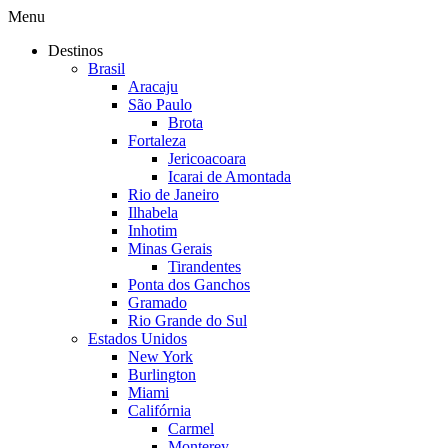
Menu
Destinos
Brasil
Aracaju
São Paulo
Brota
Fortaleza
Jericoacoara
Icarai de Amontada
Rio de Janeiro
Ilhabela
Inhotim
Minas Gerais
Tirandentes
Ponta dos Ganchos
Gramado
Rio Grande do Sul
Estados Unidos
New York
Burlington
Miami
Califórnia
Carmel
Monterey