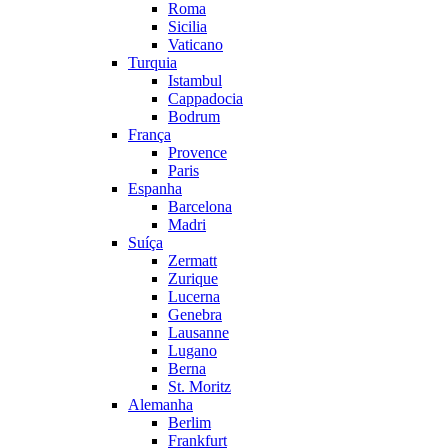
Roma
Sicilia
Vaticano
Turquia
Istambul
Cappadocia
Bodrum
França
Provence
Paris
Espanha
Barcelona
Madri
Suíça
Zermatt
Zurique
Lucerna
Genebra
Lausanne
Lugano
Berna
St. Moritz
Alemanha
Berlim
Frankfurt