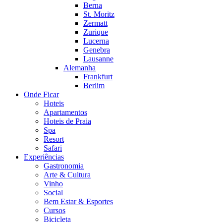
Berna
St. Moritz
Zermatt
Zurique
Lucerna
Genebra
Lausanne
Alemanha
Frankfurt
Berlim
Onde Ficar
Hoteis
Apartamentos
Hoteis de Praia
Spa
Resort
Safari
Experiências
Gastronomia
Arte & Cultura
Vinho
Social
Bem Estar & Esportes
Cursos
Bicicleta