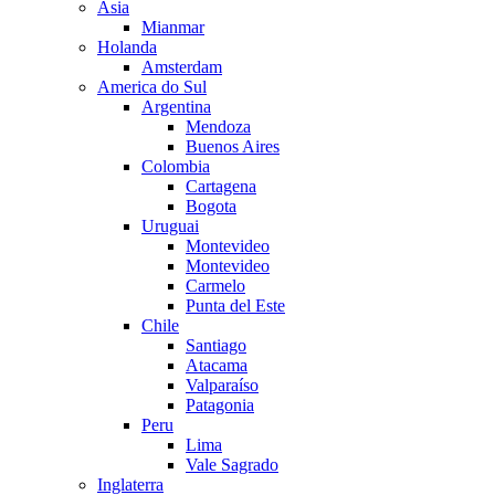
Asia
Mianmar
Holanda
Amsterdam
America do Sul
Argentina
Mendoza
Buenos Aires
Colombia
Cartagena
Bogota
Uruguai
Montevideo
Montevideo
Carmelo
Punta del Este
Chile
Santiago
Atacama
Valparaíso
Patagonia
Peru
Lima
Vale Sagrado
Inglaterra