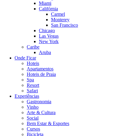
Miami
Califórnia
Carmel
Monterey
San Francisco
Chicago
Las Vegas
New York
Caribe
Aruba
Onde Ficar
Hoteis
Apartamentos
Hoteis de Praia
Spa
Resort
Safari
Experiências
Gastronomia
Vinho
Arte & Cultura
Social
Bem Estar & Esportes
Cursos
Bicicleta