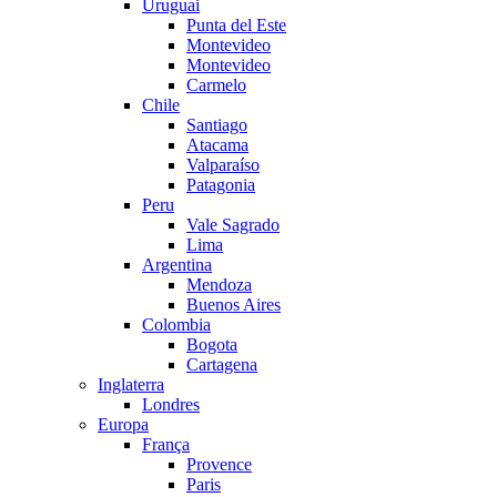
Uruguai
Punta del Este
Montevideo
Montevideo
Carmelo
Chile
Santiago
Atacama
Valparaíso
Patagonia
Peru
Vale Sagrado
Lima
Argentina
Mendoza
Buenos Aires
Colombia
Bogota
Cartagena
Inglaterra
Londres
Europa
França
Provence
Paris