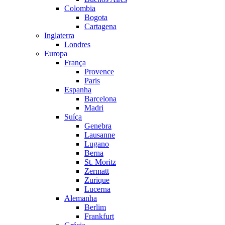
Colombia
Bogota
Cartagena
Inglaterra
Londres
Europa
França
Provence
Paris
Espanha
Barcelona
Madri
Suíça
Genebra
Lausanne
Lugano
Berna
St. Moritz
Zermatt
Zurique
Lucerna
Alemanha
Berlim
Frankfurt