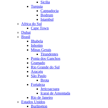
Sicilia
Turquia
Cappadocia
Bodrum
Istambul
Africa do Sul
Cape Town
Dubai
Brasil
Ilhabela
Inhotim
Minas Gerais
Tirandentes
Ponta dos Ganchos
Gramado
Rio Grande do Sul
Aracaju
São Paulo
Brota
Fortaleza
Jericoacoara
Icarai de Amontada
Rio de Janeiro
Estados Unidos
Burlington