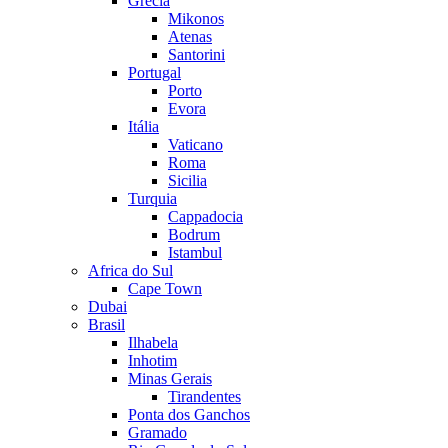
Grécia
Mikonos
Atenas
Santorini
Portugal
Porto
Evora
Itália
Vaticano
Roma
Sicilia
Turquia
Cappadocia
Bodrum
Istambul
Africa do Sul
Cape Town
Dubai
Brasil
Ilhabela
Inhotim
Minas Gerais
Tirandentes
Ponta dos Ganchos
Gramado