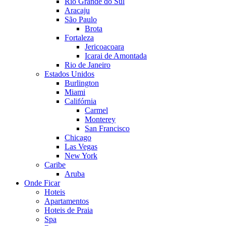
Rio Grande do Sul
Aracaju
São Paulo
Brota
Fortaleza
Jericoacoara
Icarai de Amontada
Rio de Janeiro
Estados Unidos
Burlington
Miami
Califórnia
Carmel
Monterey
San Francisco
Chicago
Las Vegas
New York
Caribe
Aruba
Onde Ficar
Hoteis
Apartamentos
Hoteis de Praia
Spa