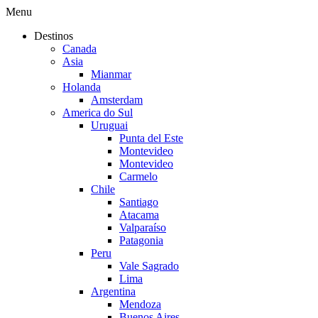
Menu
Destinos
Canada
Asia
Mianmar
Holanda
Amsterdam
America do Sul
Uruguai
Punta del Este
Montevideo
Montevideo
Carmelo
Chile
Santiago
Atacama
Valparaíso
Patagonia
Peru
Vale Sagrado
Lima
Argentina
Mendoza
Buenos Aires