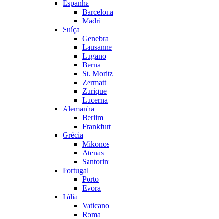
Espanha
Barcelona
Madri
Suíça
Genebra
Lausanne
Lugano
Berna
St. Moritz
Zermatt
Zurique
Lucerna
Alemanha
Berlim
Frankfurt
Grécia
Mikonos
Atenas
Santorini
Portugal
Porto
Evora
Itália
Vaticano
Roma