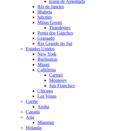
Icarai de Amontada
Rio de Janeiro
Ilhabela
Inhotim
Minas Gerais
Tirandentes
Ponta dos Ganchos
Gramado
Rio Grande do Sul
Estados Unidos
New York
Burlington
Miami
Califórnia
Carmel
Monterey
San Francisco
Chicago
Las Vegas
Caribe
Aruba
Canada
Asia
Mianmar
Holanda