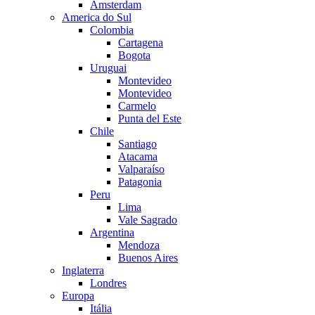
Amsterdam
America do Sul
Colombia
Cartagena
Bogota
Uruguai
Montevideo
Montevideo
Carmelo
Punta del Este
Chile
Santiago
Atacama
Valparaíso
Patagonia
Peru
Lima
Vale Sagrado
Argentina
Mendoza
Buenos Aires
Inglaterra
Londres
Europa
Itália