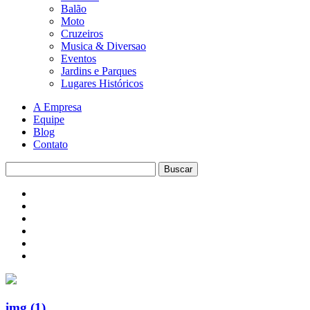
Balão
Moto
Cruzeiros
Musica & Diversao
Eventos
Jardins e Parques
Lugares Históricos
A Empresa
Equipe
Blog
Contato
img (1)