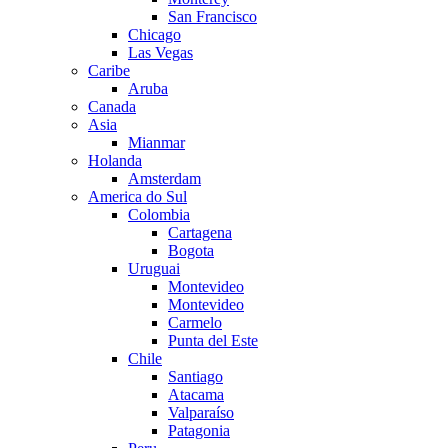
San Francisco
Chicago
Las Vegas
Caribe
Aruba
Canada
Asia
Mianmar
Holanda
Amsterdam
America do Sul
Colombia
Cartagena
Bogota
Uruguai
Montevideo
Montevideo
Carmelo
Punta del Este
Chile
Santiago
Atacama
Valparaíso
Patagonia