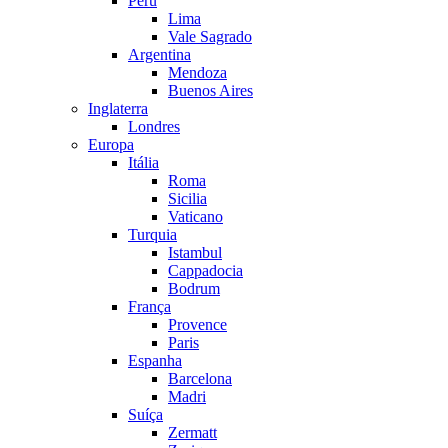
Peru
Lima
Vale Sagrado
Argentina
Mendoza
Buenos Aires
Inglaterra
Londres
Europa
Itália
Roma
Sicilia
Vaticano
Turquia
Istambul
Cappadocia
Bodrum
França
Provence
Paris
Espanha
Barcelona
Madri
Suíça
Zermatt