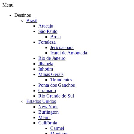
Menu
Destinos
Brasil
Aracaju
São Paulo
Brota
Fortaleza
Jericoacoara
Icarai de Amontada
Rio de Janeiro
Ilhabela
Inhotim
Minas Gerais
Tirandentes
Ponta dos Ganchos
Gramado
Rio Grande do Sul
Estados Unidos
New York
Burlington
Miami
Califórnia
Carmel
Monterey