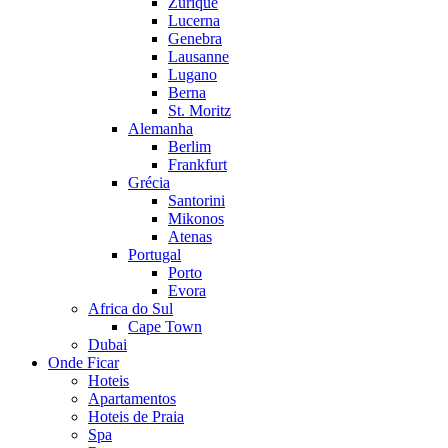
Zurique
Lucerna
Genebra
Lausanne
Lugano
Berna
St. Moritz
Alemanha
Berlim
Frankfurt
Grécia
Santorini
Mikonos
Atenas
Portugal
Porto
Evora
Africa do Sul
Cape Town
Dubai
Onde Ficar
Hoteis
Apartamentos
Hoteis de Praia
Spa