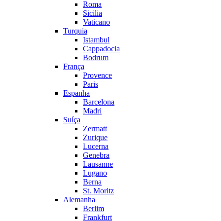
Roma
Sicilia
Vaticano
Turquia
Istambul
Cappadocia
Bodrum
França
Provence
Paris
Espanha
Barcelona
Madri
Suíça
Zermatt
Zurique
Lucerna
Genebra
Lausanne
Lugano
Berna
St. Moritz
Alemanha
Berlim
Frankfurt