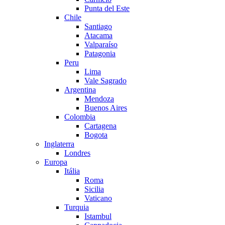
Punta del Este
Chile
Santiago
Atacama
Valparaíso
Patagonia
Peru
Lima
Vale Sagrado
Argentina
Mendoza
Buenos Aires
Colombia
Cartagena
Bogota
Inglaterra
Londres
Europa
Itália
Roma
Sicilia
Vaticano
Turquia
Istambul