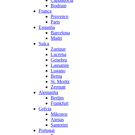
Cappadocia
Bodrum
França
Provence
Paris
Espanha
Barcelona
Madri
Suíça
Zurique
Lucerna
Genebra
Lausanne
Lugano
Berna
St. Moritz
Zermatt
Alemanha
Berlim
Frankfurt
Grécia
Mikonos
Atenas
Santorini
Portugal