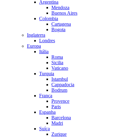
Argentina
Mendoza
Buenos Aires
Colombia
Cartagena
Bogota
Inglaterra
Londres
Europa
Itália
Roma
Sicilia
Vaticano
Turquia
Istambul
Cappadocia
Bodrum
França
Provence
Paris
Espanha
Barcelona
Madri
Suíça
Zurique