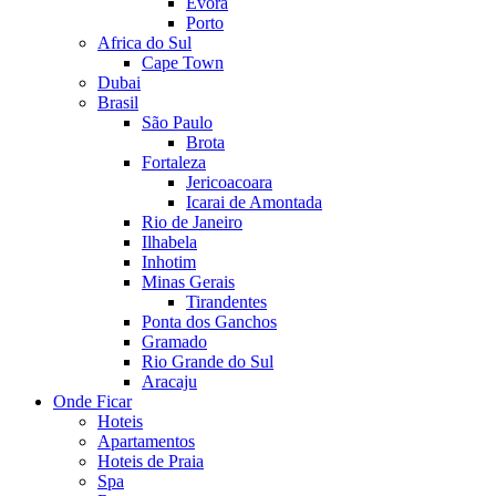
Evora
Porto
Africa do Sul
Cape Town
Dubai
Brasil
São Paulo
Brota
Fortaleza
Jericoacoara
Icarai de Amontada
Rio de Janeiro
Ilhabela
Inhotim
Minas Gerais
Tirandentes
Ponta dos Ganchos
Gramado
Rio Grande do Sul
Aracaju
Onde Ficar
Hoteis
Apartamentos
Hoteis de Praia
Spa