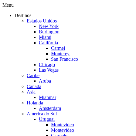
Menu
Destinos
Estados Unidos
New York
Burlington
Miami
Califórnia
Carmel
Monterey
San Francisco
Chicago
Las Vegas
Caribe
Aruba
Canada
Asia
Mianmar
Holanda
Amsterdam
America do Sul
Uruguai
Montevideo
Montevideo
Carmelo