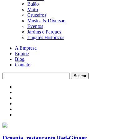
Balão
Moto
Cruzeiros
Musica & Diversao
Eventos
Jardins e Parques
Lugares Históricos
A Empresa
Equipe
Blog
Contato
Oceania_restaurante Red-Ginger