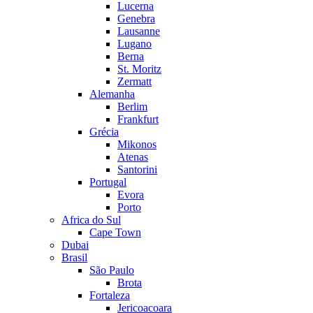
Lucerna
Genebra
Lausanne
Lugano
Berna
St. Moritz
Zermatt
Alemanha
Berlim
Frankfurt
Grécia
Mikonos
Atenas
Santorini
Portugal
Evora
Porto
Africa do Sul
Cape Town
Dubai
Brasil
São Paulo
Brota
Fortaleza
Jericoacoara