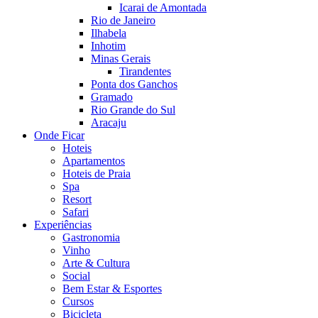
Icarai de Amontada
Rio de Janeiro
Ilhabela
Inhotim
Minas Gerais
Tirandentes
Ponta dos Ganchos
Gramado
Rio Grande do Sul
Aracaju
Onde Ficar
Hoteis
Apartamentos
Hoteis de Praia
Spa
Resort
Safari
Experiências
Gastronomia
Vinho
Arte & Cultura
Social
Bem Estar & Esportes
Cursos
Bicicleta