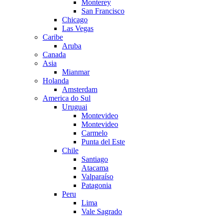
Monterey
San Francisco
Chicago
Las Vegas
Caribe
Aruba
Canada
Asia
Mianmar
Holanda
Amsterdam
America do Sul
Uruguai
Montevideo
Montevideo
Carmelo
Punta del Este
Chile
Santiago
Atacama
Valparaíso
Patagonia
Peru
Lima
Vale Sagrado