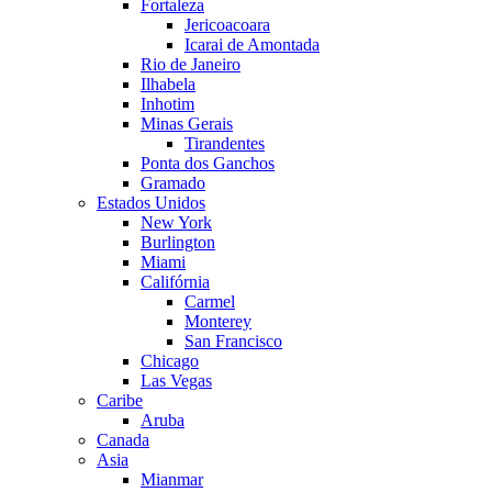
Fortaleza
Jericoacoara
Icarai de Amontada
Rio de Janeiro
Ilhabela
Inhotim
Minas Gerais
Tirandentes
Ponta dos Ganchos
Gramado
Estados Unidos
New York
Burlington
Miami
Califórnia
Carmel
Monterey
San Francisco
Chicago
Las Vegas
Caribe
Aruba
Canada
Asia
Mianmar