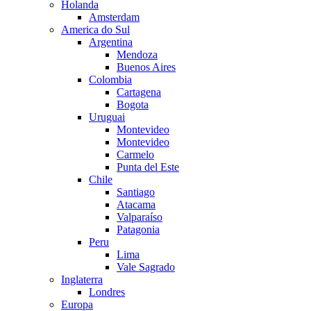
Holanda
Amsterdam
America do Sul
Argentina
Mendoza
Buenos Aires
Colombia
Cartagena
Bogota
Uruguai
Montevideo
Montevideo
Carmelo
Punta del Este
Chile
Santiago
Atacama
Valparaíso
Patagonia
Peru
Lima
Vale Sagrado
Inglaterra
Londres
Europa