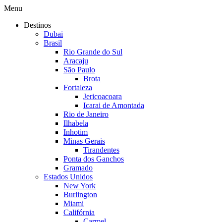
Menu
Destinos
Dubai
Brasil
Rio Grande do Sul
Aracaju
São Paulo
Brota
Fortaleza
Jericoacoara
Icarai de Amontada
Rio de Janeiro
Ilhabela
Inhotim
Minas Gerais
Tirandentes
Ponta dos Ganchos
Gramado
Estados Unidos
New York
Burlington
Miami
Califórnia
Carmel