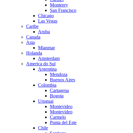
Monterey
San Francisco
Chicago
Las Vegas
Caribe
Aruba
Canada
Asia
Mianmar
Holanda
Amsterdam
America do Sul
Argentina
Mendoza
Buenos Aires
Colombia
Cartagena
Bogota
Uruguai
Montevideo
Montevideo
Carmelo
Punta del Este
Chile