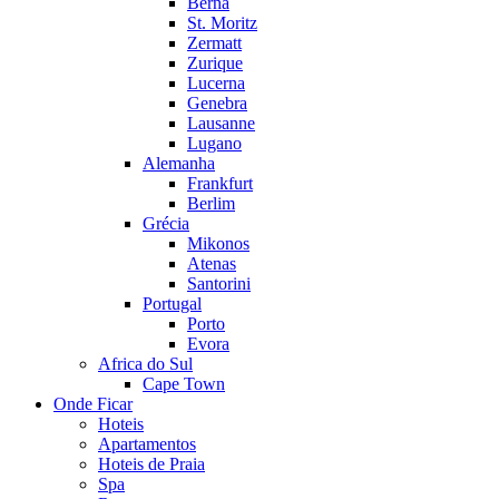
Berna
St. Moritz
Zermatt
Zurique
Lucerna
Genebra
Lausanne
Lugano
Alemanha
Frankfurt
Berlim
Grécia
Mikonos
Atenas
Santorini
Portugal
Porto
Evora
Africa do Sul
Cape Town
Onde Ficar
Hoteis
Apartamentos
Hoteis de Praia
Spa