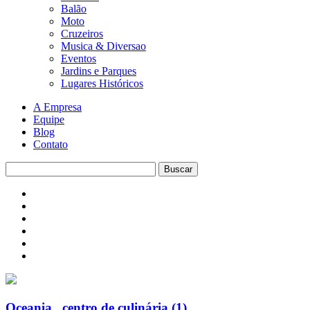
Balão
Moto
Cruzeiros
Musica & Diversao
Eventos
Jardins e Parques
Lugares Históricos
A Empresa
Equipe
Blog
Contato
Oceania_ centro de culinária (1)