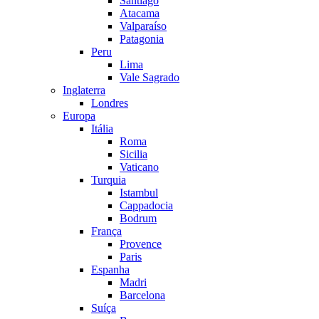
Santiago
Atacama
Valparaíso
Patagonia
Peru
Lima
Vale Sagrado
Inglaterra
Londres
Europa
Itália
Roma
Sicilia
Vaticano
Turquia
Istambul
Cappadocia
Bodrum
França
Provence
Paris
Espanha
Madri
Barcelona
Suíça