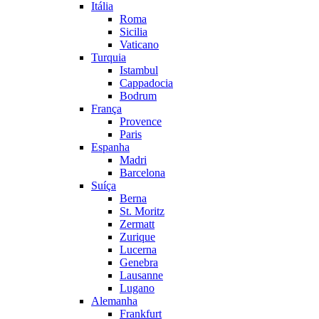
Itália
Roma
Sicilia
Vaticano
Turquia
Istambul
Cappadocia
Bodrum
França
Provence
Paris
Espanha
Madri
Barcelona
Suíça
Berna
St. Moritz
Zermatt
Zurique
Lucerna
Genebra
Lausanne
Lugano
Alemanha
Frankfurt