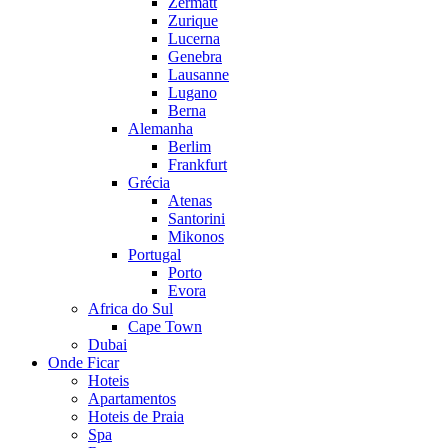
Zermatt
Zurique
Lucerna
Genebra
Lausanne
Lugano
Berna
Alemanha
Berlim
Frankfurt
Grécia
Atenas
Santorini
Mikonos
Portugal
Porto
Evora
Africa do Sul
Cape Town
Dubai
Onde Ficar
Hoteis
Apartamentos
Hoteis de Praia
Spa