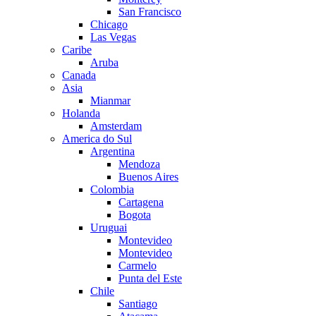
San Francisco
Chicago
Las Vegas
Caribe
Aruba
Canada
Asia
Mianmar
Holanda
Amsterdam
America do Sul
Argentina
Mendoza
Buenos Aires
Colombia
Cartagena
Bogota
Uruguai
Montevideo
Montevideo
Carmelo
Punta del Este
Chile
Santiago