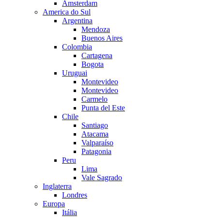
Amsterdam
America do Sul
Argentina
Mendoza
Buenos Aires
Colombia
Cartagena
Bogota
Uruguai
Montevideo
Montevideo
Carmelo
Punta del Este
Chile
Santiago
Atacama
Valparaíso
Patagonia
Peru
Lima
Vale Sagrado
Inglaterra
Londres
Europa
Itália