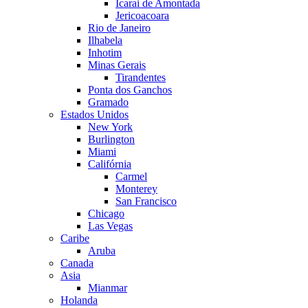
Icarai de Amontada
Jericoacoara
Rio de Janeiro
Ilhabela
Inhotim
Minas Gerais
Tirandentes
Ponta dos Ganchos
Gramado
Estados Unidos
New York
Burlington
Miami
Califórnia
Carmel
Monterey
San Francisco
Chicago
Las Vegas
Caribe
Aruba
Canada
Asia
Mianmar
Holanda