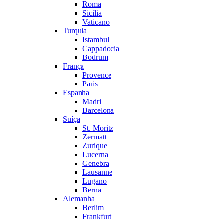
Roma
Sicilia
Vaticano
Turquia
Istambul
Cappadocia
Bodrum
França
Provence
Paris
Espanha
Madri
Barcelona
Suíça
St. Moritz
Zermatt
Zurique
Lucerna
Genebra
Lausanne
Lugano
Berna
Alemanha
Berlim
Frankfurt