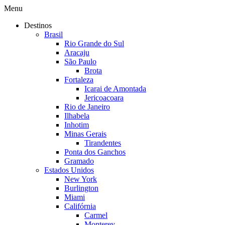
Menu
Destinos
Brasil
Rio Grande do Sul
Aracaju
São Paulo
Brota
Fortaleza
Icarai de Amontada
Jericoacoara
Rio de Janeiro
Ilhabela
Inhotim
Minas Gerais
Tirandentes
Ponta dos Ganchos
Gramado
Estados Unidos
New York
Burlington
Miami
Califórnia
Carmel
Monterey