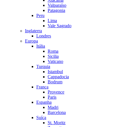
Atacama
Valparaíso
Patagonia
Peru
Lima
Vale Sagrado
Inglaterra
Londres
Europa
Itália
Roma
Sicilia
Vaticano
Turquia
Istambul
Cappadocia
Bodrum
França
Provence
Paris
Espanha
Madri
Barcelona
Suíça
St. Moritz