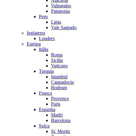
Atacama
Valparaíso
Patagonia
Peru
Lima
Vale Sagrado
Inglaterra
Londres
Europa
Itália
Roma
Sicilia
Vaticano
Turquia
Istambul
Cappadocia
Bodrum
França
Provence
Paris
Espanha
Madri
Barcelona
Suíça
St. Moritz