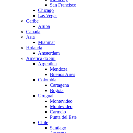
San Francisco
Chicago
Las Vegas
Caribe
Aruba
Canada
Asia
Mianmar
Holanda
Amsterdam
America do Sul
Argentina
Mendoza
Buenos Aires
Colombia
Cartagena
Bogota
Uruguai
Montevideo
Montevideo
Carmelo
Punta del Este
Chile
Santiago