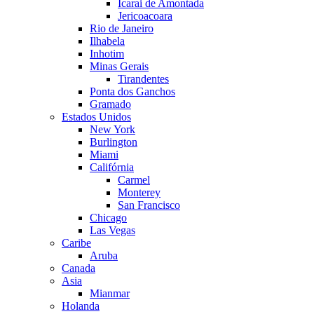
Icarai de Amontada
Jericoacoara
Rio de Janeiro
Ilhabela
Inhotim
Minas Gerais
Tirandentes
Ponta dos Ganchos
Gramado
Estados Unidos
New York
Burlington
Miami
Califórnia
Carmel
Monterey
San Francisco
Chicago
Las Vegas
Caribe
Aruba
Canada
Asia
Mianmar
Holanda