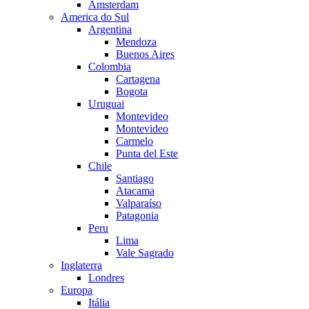
Amsterdam
America do Sul
Argentina
Mendoza
Buenos Aires
Colombia
Cartagena
Bogota
Uruguai
Montevideo
Montevideo
Carmelo
Punta del Este
Chile
Santiago
Atacama
Valparaíso
Patagonia
Peru
Lima
Vale Sagrado
Inglaterra
Londres
Europa
Itália