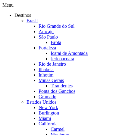
Menu
Destinos
Brasil
Rio Grande do Sul
Aracaju
São Paulo
Brota
Fortaleza
Icarai de Amontada
Jericoacoara
Rio de Janeiro
Ilhabela
Inhotim
Minas Gerais
Tirandentes
Ponta dos Ganchos
Gramado
Estados Unidos
New York
Burlington
Miami
Califórnia
Carmel
Monterey