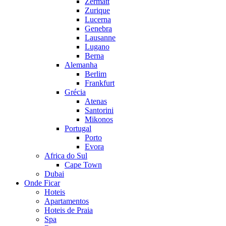
Zermatt
Zurique
Lucerna
Genebra
Lausanne
Lugano
Berna
Alemanha
Berlim
Frankfurt
Grécia
Atenas
Santorini
Mikonos
Portugal
Porto
Evora
Africa do Sul
Cape Town
Dubai
Onde Ficar
Hoteis
Apartamentos
Hoteis de Praia
Spa