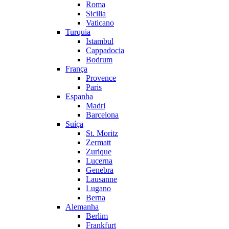
Roma
Sicilia
Vaticano
Turquia
Istambul
Cappadocia
Bodrum
França
Provence
Paris
Espanha
Madri
Barcelona
Suíça
St. Moritz
Zermatt
Zurique
Lucerna
Genebra
Lausanne
Lugano
Berna
Alemanha
Berlim
Frankfurt