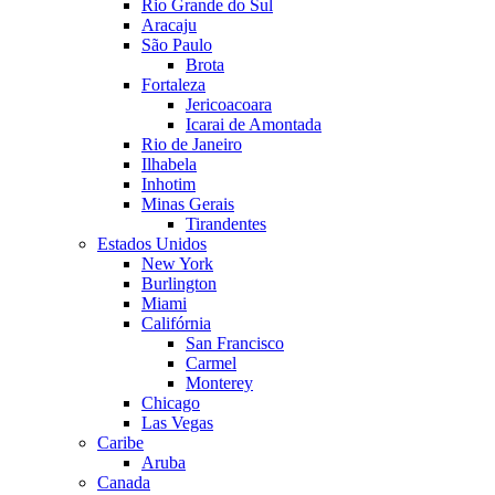
Rio Grande do Sul
Aracaju
São Paulo
Brota
Fortaleza
Jericoacoara
Icarai de Amontada
Rio de Janeiro
Ilhabela
Inhotim
Minas Gerais
Tirandentes
Estados Unidos
New York
Burlington
Miami
Califórnia
San Francisco
Carmel
Monterey
Chicago
Las Vegas
Caribe
Aruba
Canada