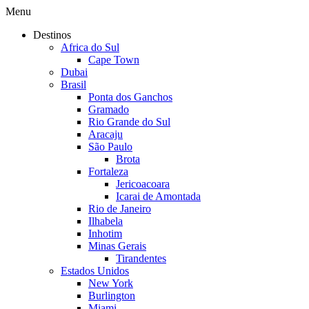
Menu
Destinos
Africa do Sul
Cape Town
Dubai
Brasil
Ponta dos Ganchos
Gramado
Rio Grande do Sul
Aracaju
São Paulo
Brota
Fortaleza
Jericoacoara
Icarai de Amontada
Rio de Janeiro
Ilhabela
Inhotim
Minas Gerais
Tirandentes
Estados Unidos
New York
Burlington
Miami