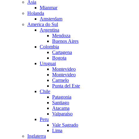
Asia
Mianmar
Holanda
Amsterdam
America do Sul
Argentina
Mendoza
Buenos Aires
Colombia
Cartagena
Bogota
Uruguai
Montevideo
Montevideo
Carmelo
Punta del Este
Chile
Patagonia
Santiago
Atacama
Valparaíso
Peru
Vale Sagrado
Lima
Inglaterra