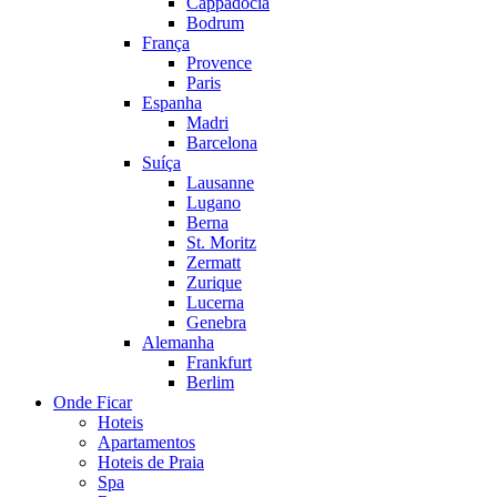
Cappadocia
Bodrum
França
Provence
Paris
Espanha
Madri
Barcelona
Suíça
Lausanne
Lugano
Berna
St. Moritz
Zermatt
Zurique
Lucerna
Genebra
Alemanha
Frankfurt
Berlim
Onde Ficar
Hoteis
Apartamentos
Hoteis de Praia
Spa