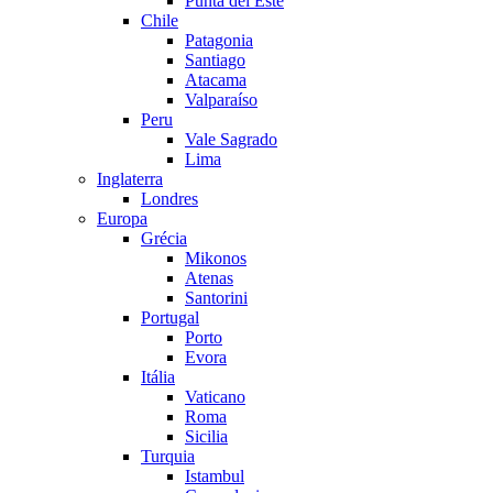
Punta del Este
Chile
Patagonia
Santiago
Atacama
Valparaíso
Peru
Vale Sagrado
Lima
Inglaterra
Londres
Europa
Grécia
Mikonos
Atenas
Santorini
Portugal
Porto
Evora
Itália
Vaticano
Roma
Sicilia
Turquia
Istambul