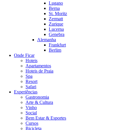
Lugano
Berna
St. Moritz
Zermatt
Zurique
Lucerna
Genebra
Alemanha
Frankfurt
Berlim
Onde Ficar
Hoteis
Apartamentos
Hoteis de Praia
Spa
Resort
Safari
Experiências
Gastronomia
Arte & Cultura
Vinho
Social
Bem Estar & Esportes
Cursos
Bicicleta