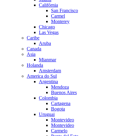
Califórnia
San Francisco
Carmel
Monterey
Chicago
Las Vegas
Caribe
Aruba
Canada
Asia
Mianmar
Holanda
Amsterdam
America do Sul
Argentina
Mendoza
Buenos Aires
Colombia
Cartagena
Bogota
Uruguai
Montevideo
Montevideo
Carmelo