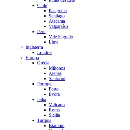
Punta del Este
Chile
Patagonia
Santiago
Atacama
Valparaíso
Peru
Vale Sagrado
Lima
Inglaterra
Londres
Europa
Grécia
Mikonos
Atenas
Santorini
Portugal
Porto
Evora
Itália
Vaticano
Roma
Sicilia
Turquia
Istambul