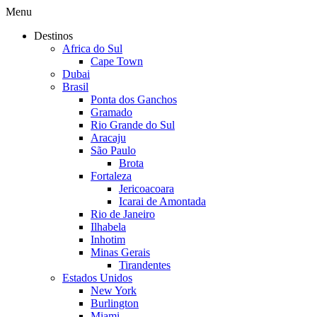
Menu
Destinos
Africa do Sul
Cape Town
Dubai
Brasil
Ponta dos Ganchos
Gramado
Rio Grande do Sul
Aracaju
São Paulo
Brota
Fortaleza
Jericoacoara
Icarai de Amontada
Rio de Janeiro
Ilhabela
Inhotim
Minas Gerais
Tirandentes
Estados Unidos
New York
Burlington
Miami