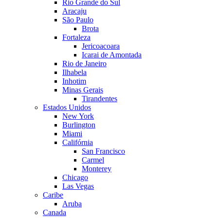
Rio Grande do Sul
Aracaju
São Paulo
Brota
Fortaleza
Jericoacoara
Icarai de Amontada
Rio de Janeiro
Ilhabela
Inhotim
Minas Gerais
Tirandentes
Estados Unidos
New York
Burlington
Miami
Califórnia
San Francisco
Carmel
Monterey
Chicago
Las Vegas
Caribe
Aruba
Canada