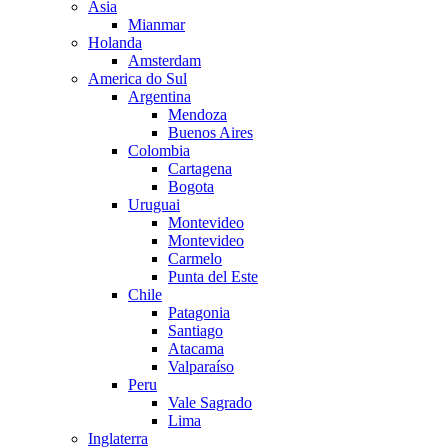
Asia
Mianmar
Holanda
Amsterdam
America do Sul
Argentina
Mendoza
Buenos Aires
Colombia
Cartagena
Bogota
Uruguai
Montevideo
Montevideo
Carmelo
Punta del Este
Chile
Patagonia
Santiago
Atacama
Valparaíso
Peru
Vale Sagrado
Lima
Inglaterra