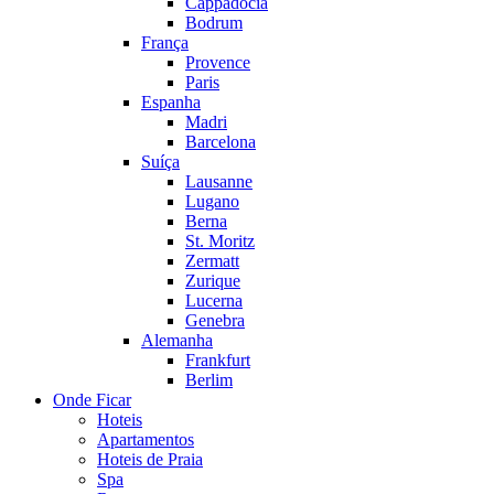
Cappadocia
Bodrum
França
Provence
Paris
Espanha
Madri
Barcelona
Suíça
Lausanne
Lugano
Berna
St. Moritz
Zermatt
Zurique
Lucerna
Genebra
Alemanha
Frankfurt
Berlim
Onde Ficar
Hoteis
Apartamentos
Hoteis de Praia
Spa