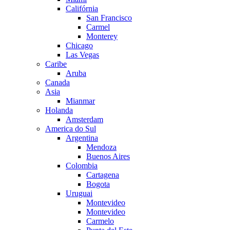
Califórnia
San Francisco
Carmel
Monterey
Chicago
Las Vegas
Caribe
Aruba
Canada
Asia
Mianmar
Holanda
Amsterdam
America do Sul
Argentina
Mendoza
Buenos Aires
Colombia
Cartagena
Bogota
Uruguai
Montevideo
Montevideo
Carmelo