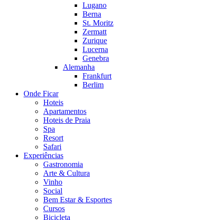
Lugano
Berna
St. Moritz
Zermatt
Zurique
Lucerna
Genebra
Alemanha
Frankfurt
Berlim
Onde Ficar
Hoteis
Apartamentos
Hoteis de Praia
Spa
Resort
Safari
Experiências
Gastronomia
Arte & Cultura
Vinho
Social
Bem Estar & Esportes
Cursos
Bicicleta