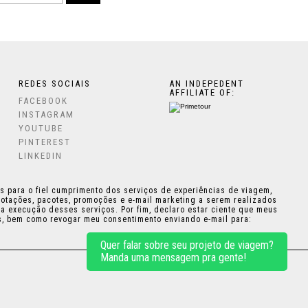
REDES SOCIAIS
AN INDEPEDENT
AFFILIATE OF:
FACEBOOK
INSTAGRAM
YOUTUBE
PINTEREST
LINKEDIN
es para o fiel cumprimento dos serviços de experiências de viagem,
cotações, pacotes, promoções e e-mail marketing a serem realizados
 execução desses serviços. Por fim, declaro estar ciente que meus
os, bem como revogar meu consentimento enviando e-mail para:
Quer falar sobre seu projeto de viagem?
Manda uma mensagem pra gente!
DESIGN:
THAIS KAZAMA
•
PROGRAMAÇÃO:
PLICPLAC