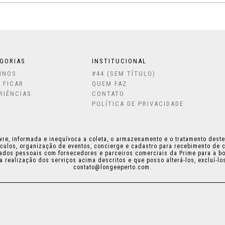
GORIAS
INSTITUCIONAL
INOS
#44 (SEM TÍTULO)
 FICAR
QUEM FAZ
RIÊNCIAS
CONTATO
POLÍTICA DE PRIVACIDADE
vre, informada e inequívoca a coleta, o armazenamento e o tratamento dest
culos, organização de eventos, concierge e cadastro para recebimento de 
ados pessoais com fornecedores e parceiros comerciais da Prime para a boa
a realização dos serviços acima descritos e que posso alterá-los, excluí-l
contato@longeeperto.com
.