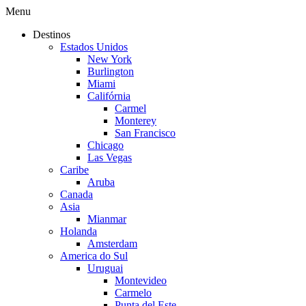
Menu
Destinos
Estados Unidos
New York
Burlington
Miami
Califórnia
Carmel
Monterey
San Francisco
Chicago
Las Vegas
Caribe
Aruba
Canada
Asia
Mianmar
Holanda
Amsterdam
America do Sul
Uruguai
Montevideo
Carmelo
Punta del Este