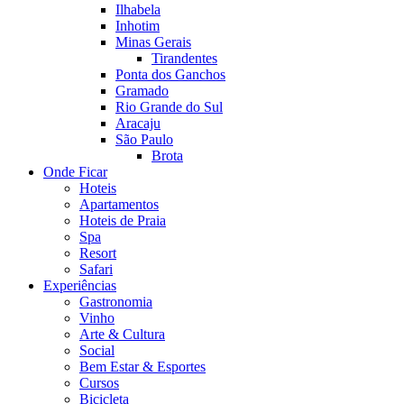
Ilhabela
Inhotim
Minas Gerais
Tirandentes
Ponta dos Ganchos
Gramado
Rio Grande do Sul
Aracaju
São Paulo
Brota
Onde Ficar
Hoteis
Apartamentos
Hoteis de Praia
Spa
Resort
Safari
Experiências
Gastronomia
Vinho
Arte & Cultura
Social
Bem Estar & Esportes
Cursos
Bicicleta