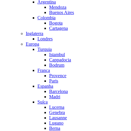
Argentina
Mendoza
Buenos Aires
Colombia
Bogota
Cartagena
Inglaterra
Londres
Europa
Turquia
Istambul
Cappadocia
Bodrum
França
Provence
Paris
Espanha
Barcelona
Madri
Suíça
Lucerna
Genebra
Lausanne
Lugano
Berna