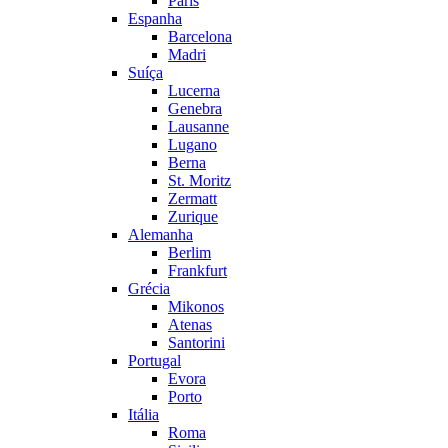
Paris
Espanha
Barcelona
Madri
Suíça
Lucerna
Genebra
Lausanne
Lugano
Berna
St. Moritz
Zermatt
Zurique
Alemanha
Berlim
Frankfurt
Grécia
Mikonos
Atenas
Santorini
Portugal
Evora
Porto
Itália
Roma