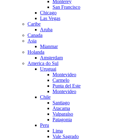
Monterey
San Francisco
Chicago
Las Vegas
Caribe
Aruba
Canada
Asia
Mianmar
Holanda
Amsterdam
America do Sul
Uruguai
Montevideo
Carmelo
Punta del Este
Montevideo
Chile
Santiago
Atacama
Valparaíso
Patagonia
Peru
Lima
Vale Sagrado