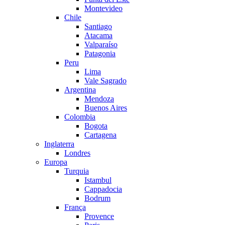
Montevideo
Chile
Santiago
Atacama
Valparaíso
Patagonia
Peru
Lima
Vale Sagrado
Argentina
Mendoza
Buenos Aires
Colombia
Bogota
Cartagena
Inglaterra
Londres
Europa
Turquia
Istambul
Cappadocia
Bodrum
França
Provence