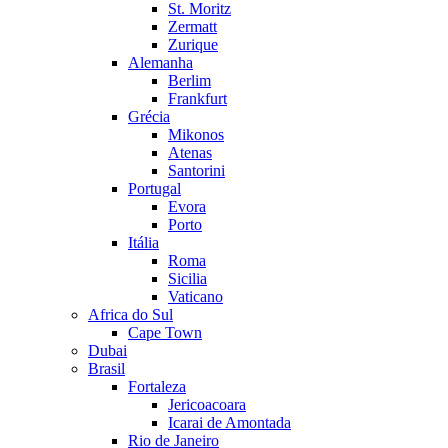
St. Moritz
Zermatt
Zurique
Alemanha
Berlim
Frankfurt
Grécia
Mikonos
Atenas
Santorini
Portugal
Evora
Porto
Itália
Roma
Sicilia
Vaticano
Africa do Sul
Cape Town
Dubai
Brasil
Fortaleza
Jericoacoara
Icarai de Amontada
Rio de Janeiro