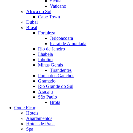
Sicilia
Vaticano
Africa do Sul
Cape Town
Dubai
Brasil
Fortaleza
Jericoacoara
Icarai de Amontada
Rio de Janeiro
Ilhabela
Inhotim
Minas Gerais
Tirandentes
Ponta dos Ganchos
Gramado
Rio Grande do Sul
Aracaju
São Paulo
Brota
Onde Ficar
Hoteis
Apartamentos
Hoteis de Praia
Spa