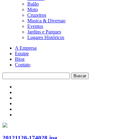
Balão
Moto
Cruzeiros
Musica & Diversao
Eventos
Jardins e Parques
Lugares Históricos
A Empresa
Equipe
Blog
Contato
20121120-174028.jpg