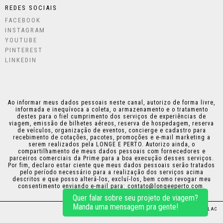
REDES SOCIAIS
FACEBOOK
INSTAGRAM
YOUTUBE
PINTEREST
LINKEDIN
Ao informar meus dados pessoais neste canal, autorizo de forma livre,
informada e inequívoca a coleta, o armazenamento e o tratamento
destes para o fiel cumprimento dos serviços de experiências de
viagem, emissão de bilhetes aéreos, reserva de hospedagem, reserva
de veículos, organização de eventos, concierge e cadastro para
recebimento de cotações, pacotes, promoções e e-mail marketing a
serem realizados pela LONGE E PERTO. Autorizo ainda, o
compartilhamento de meus dados pessoais com fornecedores e
parceiros comerciais da Prime para a boa execução desses serviços.
Por fim, declaro estar ciente que meus dados pessoais serão tratados
pelo período necessário para a realização dos serviços acima
descritos e que posso alterá-los, excluí-los, bem como revogar meu
consentimento enviando e-mail para:
contato@longeeperto.com
.
Quer falar sobre seu projeto de viagem?
Manda uma mensagem pra gente!
DESIGN:
THAIS KAZAMA
•
PROGRAMAÇÃO:
PLICPLAC