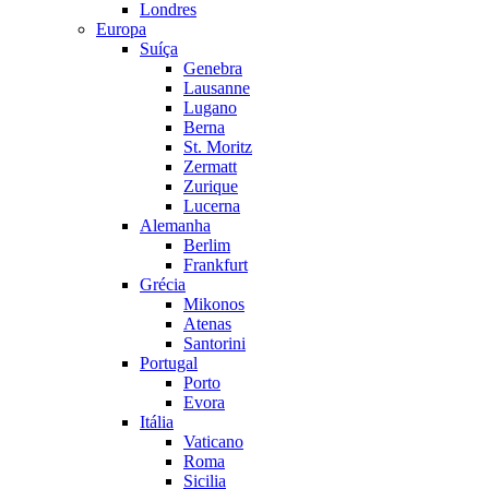
Londres
Europa
Suíça
Genebra
Lausanne
Lugano
Berna
St. Moritz
Zermatt
Zurique
Lucerna
Alemanha
Berlim
Frankfurt
Grécia
Mikonos
Atenas
Santorini
Portugal
Porto
Evora
Itália
Vaticano
Roma
Sicilia