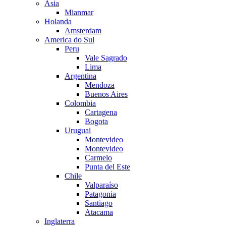
Asia
Mianmar
Holanda
Amsterdam
America do Sul
Peru
Vale Sagrado
Lima
Argentina
Mendoza
Buenos Aires
Colombia
Cartagena
Bogota
Uruguai
Montevideo
Montevideo
Carmelo
Punta del Este
Chile
Valparaíso
Patagonia
Santiago
Atacama
Inglaterra