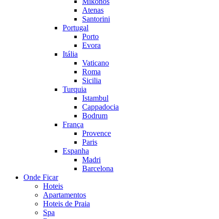
Mikonos
Atenas
Santorini
Portugal
Porto
Evora
Itália
Vaticano
Roma
Sicilia
Turquia
Istambul
Cappadocia
Bodrum
França
Provence
Paris
Espanha
Madri
Barcelona
Onde Ficar
Hoteis
Apartamentos
Hoteis de Praia
Spa