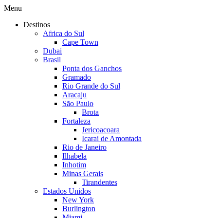
Menu
Destinos
Africa do Sul
Cape Town
Dubai
Brasil
Ponta dos Ganchos
Gramado
Rio Grande do Sul
Aracaju
São Paulo
Brota
Fortaleza
Jericoacoara
Icarai de Amontada
Rio de Janeiro
Ilhabela
Inhotim
Minas Gerais
Tirandentes
Estados Unidos
New York
Burlington
Miami