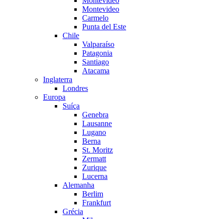
Montevideo
Montevideo
Carmelo
Punta del Este
Chile
Valparaíso
Patagonia
Santiago
Atacama
Inglaterra
Londres
Europa
Suíça
Genebra
Lausanne
Lugano
Berna
St. Moritz
Zermatt
Zurique
Lucerna
Alemanha
Berlim
Frankfurt
Grécia