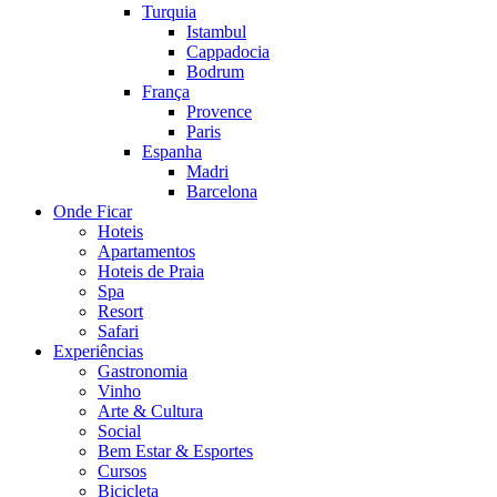
Turquia
Istambul
Cappadocia
Bodrum
França
Provence
Paris
Espanha
Madri
Barcelona
Onde Ficar
Hoteis
Apartamentos
Hoteis de Praia
Spa
Resort
Safari
Experiências
Gastronomia
Vinho
Arte & Cultura
Social
Bem Estar & Esportes
Cursos
Bicicleta