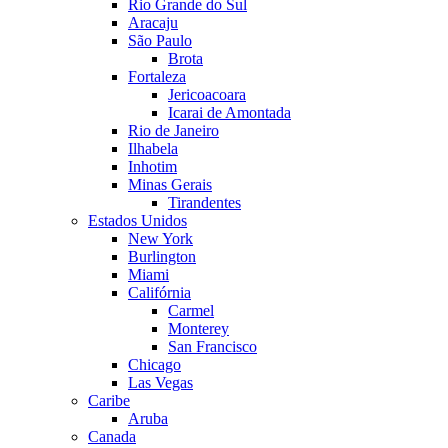
Rio Grande do Sul
Aracaju
São Paulo
Brota
Fortaleza
Jericoacoara
Icarai de Amontada
Rio de Janeiro
Ilhabela
Inhotim
Minas Gerais
Tirandentes
Estados Unidos
New York
Burlington
Miami
Califórnia
Carmel
Monterey
San Francisco
Chicago
Las Vegas
Caribe
Aruba
Canada