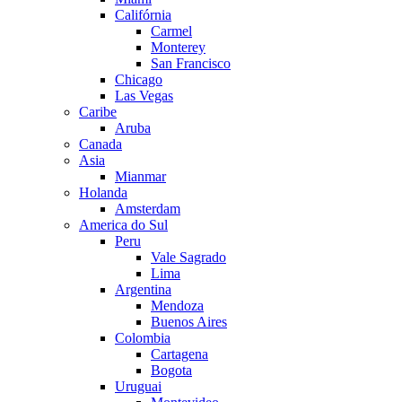
Califórnia
Carmel
Monterey
San Francisco
Chicago
Las Vegas
Caribe
Aruba
Canada
Asia
Mianmar
Holanda
Amsterdam
America do Sul
Peru
Vale Sagrado
Lima
Argentina
Mendoza
Buenos Aires
Colombia
Cartagena
Bogota
Uruguai